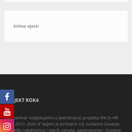
Arhiva vijesti
PROJEKT ROK4
Kao partner sudjelujemo u koordinaciji projekta IPA SI-HR
2007-2013 „ROK 4“ kojem je primarni cilj sustavno čuvanje
nasljeđa rukotvorina i starih zanata, upoznavanje i čuvanje