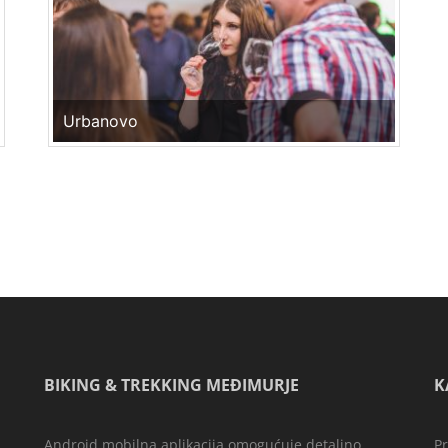
Urbanovo
BIKING & TREKKING MEĐIMURJE
K
Android mobilna aplikacija omogućuje detaljno,
P