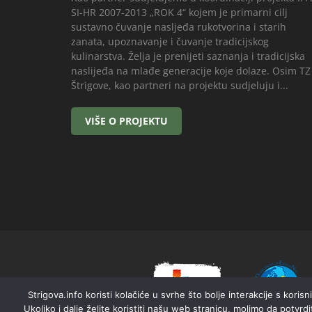
SI-HR 2007-2013 „ROK 4“ kojem je primarni cilj
sustavno čuvanje nasljeđa rukotvorina i starih
zanata, upoznavanje i čuvanje tradicijskog
kulinarstva. Želja je prenijeti saznanja i tradicijska
naslijeđa na mlađe generacije koje dolaze. Osim TZ
Štrigove, kao partneri na projektu sudjeluju i...
Strigova.info koristi kolačiće u svrhe što bolje interakcije s kori
Ukoliko i dalje želite koristiti našu web stranicu, molimo da potvrd