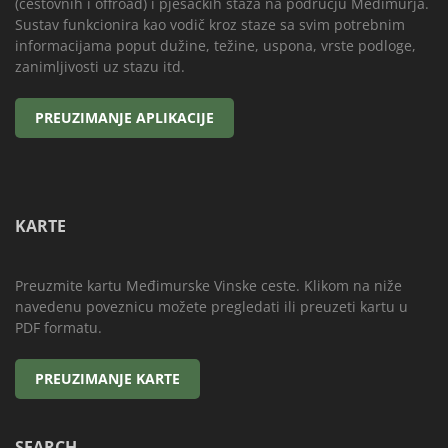
(cestovnih i offroad) i pješačkih staza na području Međimurja.
Sustav funkcionira kao vodič kroz staze sa svim potrebnim
informacijama poput dužine, težine, uspona, vrste podloge,
zanimljivosti uz stazu itd.
KARTE
Preuzmite kartu Međimurske Vinske ceste. Klikom na niže
navedenu poveznicu možete pregledati ili preuzeti kartu u
PDF formatu.
SEARCH