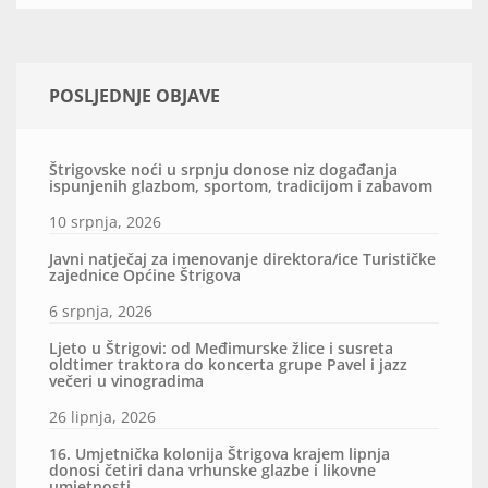
POSLJEDNJE OBJAVE
Štrigovske noći u srpnju donose niz događanja
ispunjenih glazbom, sportom, tradicijom i zabavom
10 srpnja, 2026
Javni natječaj za imenovanje direktora/ice Turističke
zajednice Općine Štrigova
6 srpnja, 2026
Ljeto u Štrigovi: od Međimurske žlice i susreta
oldtimer traktora do koncerta grupe Pavel i jazz
večeri u vinogradima
26 lipnja, 2026
16. Umjetnička kolonija Štrigova krajem lipnja
donosi četiri dana vrhunske glazbe i likovne
umjetnosti