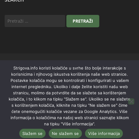
Strigova.info koristi kolačiće u svrhe što bolje interakcije s
korisnicima i njihovog iskustva korištenja naše web stranice.
Postavke kolačića mogu se kontrolirati i konfigurirati u vašem
internet pregledniku. Ukoliko i dalje želite koristiti našu web
stranicu, molimo da potvrdite da se slažete sa korištenjem
kolačića, i to klikom na tipku "Slažem se". Ukoliko se ne slažete
s korištenjem kolačića, kliknite na tipku "Ne slažem se" čime
ćete onemogućiti kolačiće vezane za Google Analytics. Više
informacija o kolačićima na našoj web stranici saznajte klikom
TZ Općine Štrigova. Sva prava pridržana |
Pravila o kolačićima
|
Izjava
na tipku "Više informacija".
o pristupačnosti
Slažem se
Ne slažem se
Više informacija