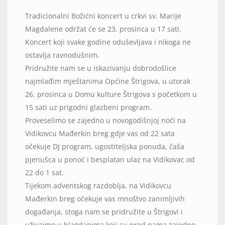
Tradicionalni Božićni koncert u crkvi sv. Marije
Magdalene održat će se 23. prosinca u 17 sati.
Koncert koji svake godine oduševljava i nikoga ne
ostavlja ravnodušnim.
Pridružite nam se u iskazivanju dobrodošlice
najmlađim mještanima Općine Štrigova, u utorak
26. prosinca u Domu kulture Štrigova s početkom u
15 sati uz prigodni glazbeni program.
Proveselimo se zajedno u novogodišnjoj noći na
Vidikovcu Mađerkin breg gdje vas od 22 sata
očekuje DJ program, ugostiteljska ponuda, čaša
pjenušca u ponoć i besplatan ulaz na Vidikovac od
22 do 1 sat.
Tijekom adventskog razdoblja, na Vidikovcu
Mađerkin breg očekuje vas mnoštvo zanimljivih
događanja, stoga nam se pridružite u Štrigovi i
uživajmo u blagdanima koji su pred nama zajedno.